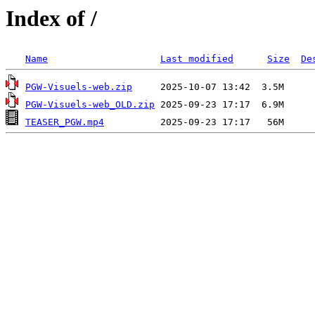
Index of /
Name
Last modified
Size
De
PGW-Visuels-web.zip
PGW-Visuels-web_OLD.zip
TEASER_PGW.mp4